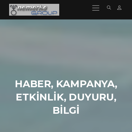
HABER, KAMPANYA,
ETKINLIK, DUYURU,
BILGI